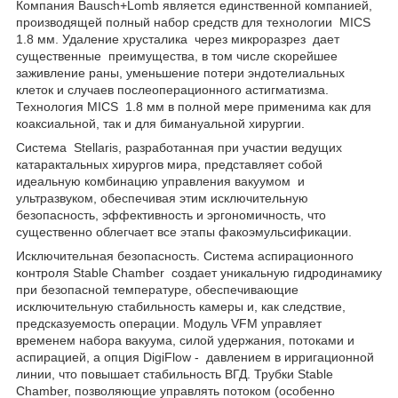
Компания
Bausch
+
Lomb
является единственной компанией,
производящей полный набор средств для технологии
MICS
1.8 мм. Удаление хрусталика через микроразрез дает
существенные преимущества, в том числе скорейшее
заживление раны, уменьшение потери эндотелиальных
клеток и случаев послеоперационного астигматизма.
Технология
MICS
1.8 мм в полной мере применима как для
коаксиальной, так и для бимануальной хирургии.
Система
Stellaris
, разработанная при участии ведущих
катарактальных хирургов мира, представляет собой
идеальную комбинацию управления вакуумом и
ультразвуком, обеспечивая этим исключительную
безопасность, эффективность и эргономичность, что
существенно облегчает все этапы факоэмульсификации.
Исключительная безопасность. Система аспирационного
контроля
Stable
Chamber
создает уникальную гидродинамику
при безопасной температуре, обеспечивающие
исключительную стабильность камеры и, как следствие,
предсказуемость операции. Модуль
VFM
управляет
временем набора вакуума, силой удержания, потоками и
аспирацией, а опция
DigiFlow
- давлением в ирригационной
линии, что повышает стабильность ВГД. Трубки
Stable
Chamber
, позволяющие управлять потоком (особенно