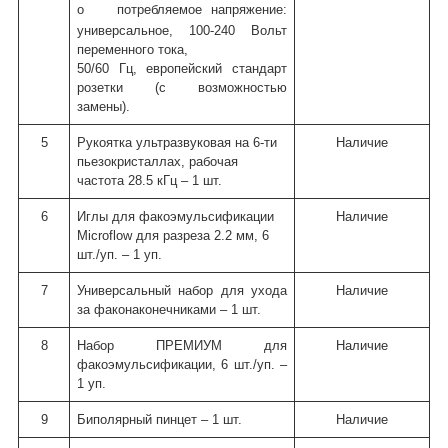
o
потребляемое напряжение:
универсальное, 100-240 Вольт
переменного тока,
50/60 Гц, европейский стандарт
розетки (с возможностью
замены).
5
Рукоятка ультразвуковая на 6-ти
Наличие
пьезокристаллах, рабочая
частота 28.5 кГц – 1 шт.
6
Иглы для факоэмульсификации
Наличие
Microflow
для разреза 2.2 мм, 6
шт./уп. – 1 уп.
7
Универсальный набор для ухода
Наличие
за факонаконечниками – 1 шт.
8
Набор ПРЕМИУМ для
Наличие
факоэмульсификации, 6 шт./уп. –
1 уп.
9
Биполярный пинцет – 1 шт.
Наличие