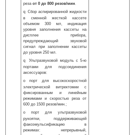
реза
от 0 до 800 резов/мин
.
q
Сбор аспирированной жидкости
в сменной жесткой кассете
объемом 300 мл, индикация
уровня заполнения кассеты на
дисплее прибора,
предупреждающий звуковой
сигнал при заполнении кассеты
до уровня 250 мл.
q
Ультразвуковой модуль
c
5-ю
портами для подсоединения
аксессуаров:
o
порт для высокоскоростной
электрической витректомии с
фиксированным и линейным
режимами и скоростью реза от
600 до 1500 резов/мин.;
o
порт для ультразвуковой
рукоятки, поддерживающей
факоэмульсификацию в
режимах: непрерывный,