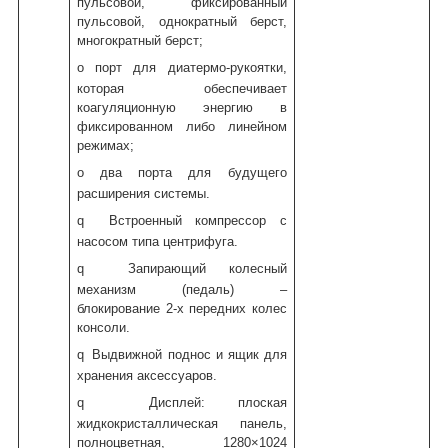
пульсовой, фиксированный
пульсовой, однократный берст,
многократный берст;
o
порт для диатермо-рукоятки,
которая обеспечивает
коагуляционную энергию в
фиксированном либо линейном
режимах;
o
два порта для будущего
расширения системы.
q
Встроенный компрессор с
насосом типа центрифуга.
q
Запирающий колесный
механизм (педаль) –
блокирование 2-х передних колес
консоли.
q
Выдвижной поднос и ящик для
хранения аксессуаров.
q
Дисплей: плоская
жидкокристаллическая панель,
полноцветная, 1280×1024