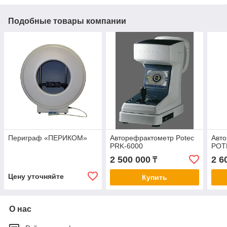
Подобные товары компании
Периграф «ПЕРИКОМ»
Авторефрактометр Potec
Авт
PRK-6000
POT
2 500 000
2 6
₸
Цену уточняйте
Купить
О нас