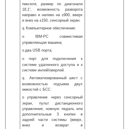
пикселя, размер по диагонали
18,1”, возможность разворота
направо и налево на ±90
0
, вверх
и вниз на ±15
0
, сенсорный экран.
q
Компьютерное обеспечение:
o
IBM-PC совместимая
управляющая машина;
o
два USB порта;
o
порт для подключения к
системе удаленного доступа и к
системе инлей/оверлей.
q
Автоматизированный шест с
возможностью подъема двух
емкостей с БСС:
o
управление через сенсорный
экран, пульт дистанционного
управления, ножную педаль или
дополнительные 3 кнопки в
задней части системы (вверх,
вниз и возврат в