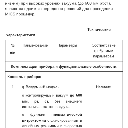
низким) при высоких уровнях вакуума (до 600 мм рт.ст.),
являются одним из передовых решений для проведения
MICS
процедур.
Технические
характеристики
№
Наименование
Параметры
Соответствие
требуемым
п/п
параметрам
Комплектация прибора и функциональные особенности:
Консоль прибора:
1
q
Вакуумный модуль:
Наличие
o
контролируемый вакуум
до 600
мм. рт. ст.
без внешнего
источника сжатого воздуха;
o
функция
пневматической
витректомии
с фиксированным и
линейным режимами и скоростью