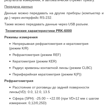
Передача данных
Данные можно передавать на другие приборы (компьютер и
др.) через интерфейс
RS
-232.
Также можно передавать данные через
USB
разъем.
Технические характеристики
PRK
-6000
Режимы измерения
Непрерывная рефрактометрия и кератометрия
(режим
K
/
R
)
Рефрактометрия (режим
REF
)
Кератометрия (режим
KER
)
Радиус кривизны контактной линзы (режим
CLBC
)
Периферийная кератометрия (режим К(Р))
Рефрактометрия
Расстояние от роговицы до задней поверхности
линзы(
VD
): 0.0, 12.0, 13.5
Сфера (
SPH
): -25.00 ~ +22.00 (при
VD
=12 мм с шагом
измерения: 0,12/0,25
D
)