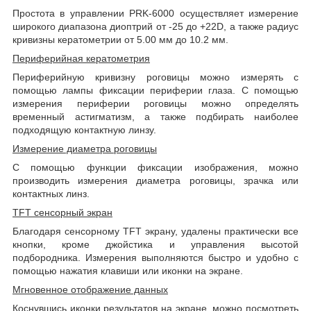
Простота в управлении
PRK
-6000 осуществляет измерение
широкого диапазона диоптрий от -25 до +22
D
, а также радиус
кривизны кератометрии от 5.00 мм до 10.2 мм.
Периферийная кератометрия
Периферийную кривизну роговицы можно измерять с
помощью лампы фиксации периферии глаза. С помощью
измерения периферии роговицы можно определять
временный астигматизм, а также подбирать наиболее
подходящую контактную линзу.
Измерение диаметра роговицы
С помощью функции фиксации изображения, можно
производить измерения диаметра роговицы, зрачка или
контактных линз.
TFT
сенсорный экран
Благодаря сенсорному
TFT
экрану, удалены практически все
кнопки, кроме джойстика и управления высотой
подбородника. Измерения выполняются быстро и удобно с
помощью нажатия клавиши или иконки на экране.
Мгновенное отображение данных
Коснувшись иконки результатов на экране, можно посмотреть