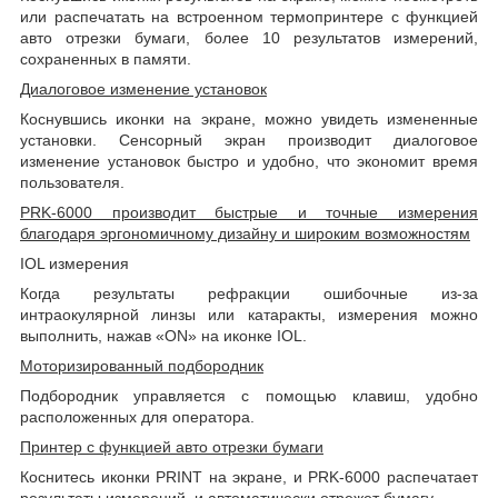
или распечатать на встроенном термопринтере с функцией
авто отрезки бумаги, более 10 результатов измерений,
сохраненных в памяти.
Диалоговое изменение установок
Коснувшись иконки на экране, можно увидеть измененные
установки. Сенсорный экран производит диалоговое
изменение установок быстро и удобно, что экономит время
пользователя.
PRK
-6000 производит быстрые и точные измерения
благодаря эргономичному дизайну и широким возможностям
IOL
измерения
Когда результаты рефракции ошибочные из-за
интраокулярной линзы или катаракты, измерения можно
выполнить, нажав «
ON
» на иконке
IOL
.
Моторизированный подбородник
Подбородник управляется с помощью клавиш, удобно
расположенных для оператора.
Принтер с функцией авто отрезки бумаги
Коснитесь иконки
PRINT
на экране, и
PRK
-6000 распечатает
результаты измерений, и автоматически отрежет бумагу.