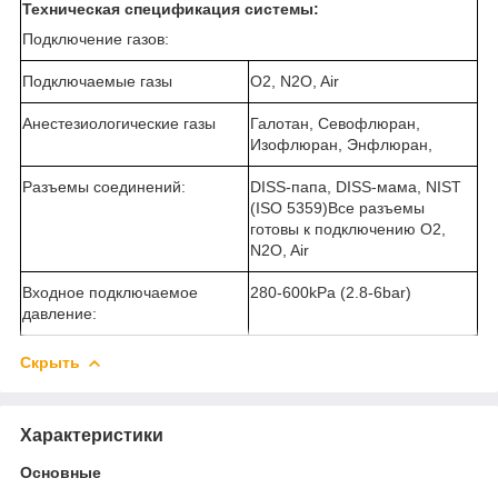
Техническая спецификация системы:
Подключение газов:
Подключаемые газы
O2, N2O, Air
Анестезиологические газы
Галотан, Севофлюран,
Изофлюран, Энфлюран,
Разъемы соединений:
DISS-папа, DISS-мама, NIST
(ISO 5359)Все разъемы
готовы к подключению O2,
N2O, Air
Входное подключаемое
280-600kPa (2.8-6bar)
давление:
Скрыть
Характеристики
Основные