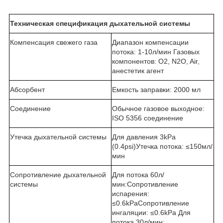
Техническая спецификация дыхательной системы
Компенсация свежего газа
Диапазон компенсации
потока: 1-10л/мин Газовых
компонентов: O2, N2O, Air,
анестетик агент
Абсорбент
Емкость заправки: 2000 мл
Соединение
Обычное газовое выходное:
ISO 5356 соединение
Утечка дыхательной системы
Для давления 3kPa
(0.4psi)Утечка потока: ≤150мл/
мин
Сопротивление дыхательной
Для потока 60л/
системы
мин:Сопротивление
испарения:
≤0.6kPaСопротивление
ингаляции: ≤0.6kPa Для
потока 30л/мин: