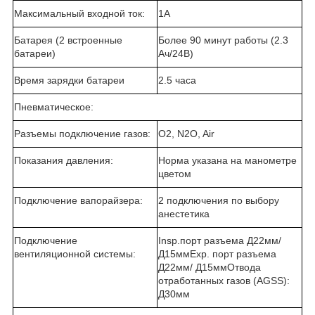
Максимальный входной ток:
1А
Батарея (2 встроенные
Более 90 минут работы (2.3
батареи)
Ач/24В)
Время зарядки батареи
2.5 часа
Пневматическое:
Разъемы подключение газов:
O2, N2O, Air
Показания давления:
Норма указана на манометре
цветом
Подключение вапорайзера:
2 подключения по выбору
анестетика
Подключение
Insp.порт разъема Д22мм/
вентиляционной системы:
Д15ммExp. порт разъема
Д22мм/ Д15ммОтвода
отработанных газов (AGSS):
Д30мм