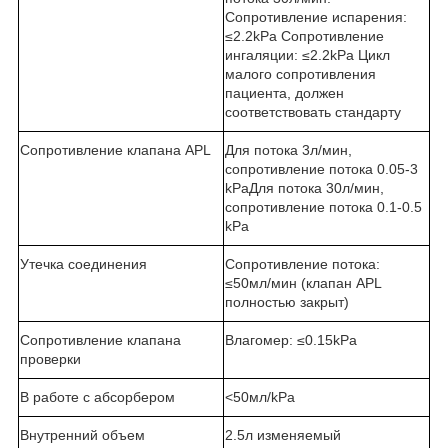
Сопротивление испарения:
≤2.2kPa Сопротивление
ингаляции: ≤2.2kPa Цикл
малого сопротивления
пациента, должен
соответствовать стандарту
Сопротивление клапана APL
Для потока 3л/мин,
сопротивление потока 0.05-3
kPaДля потока 30л/мин,
сопротивление потока 0.1-0.5
kPa
Утечка соединения
Сопротивление потока:
≤50мл/мин (клапан APL
полностью закрыт)
Сопротивление клапана
Влагомер: ≤0.15kPa
проверки
В работе с абсорбером
<50мл/kPa
Внутренний объем
2.5л изменяемый