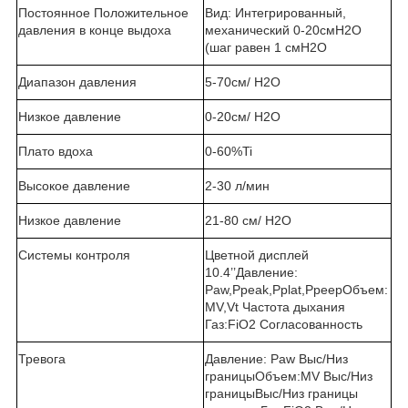
Постоянное Положительное
Вид: Интегрированный,
давления в конце выдоха
механический 0-20смH2O
(шаг равен 1 смH2O
Диапазон давления
5-70см/ H2O
Низкое давление
0-20см/ H2O
Плато вдоха
0-60%Ti
Высокое давление
2-30 л/мин
Низкое давление
21-80 см/ H2O
Системы контроля
Цветной дисплей
10.4’’Давление:
Paw,Ppeak,Pplat,PpeepОбъем:
MV,Vt Частота дыхания
Газ:FiO2 Согласованность
Тревога
Давление: Paw Выс/Низ
границыОбъем:MV Выс/Низ
границыВыс/Низ границы