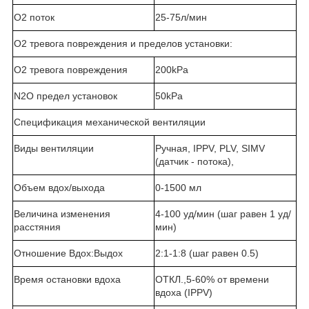
О2 поток
25-75л/мин
О2 тревога повреждения и пределов установки:
О2 тревога повреждения
200kPa
N2O предел установок
50kPa
Спецификация механической вентиляции
Виды вентиляции
Ручная, IPPV, PLV, SIMV
(датчик - потока),
Объем вдох/выхода
0-1500 мл
Величина изменения
4-100 уд/мин (шаг равен 1 уд/
расстяния
мин)
Отношение Вдох:Выдох
2:1-1:8 (шаг равен 0.5)
Время остановки вдоха
ОТКЛ.,5-60% от времени
вдоха (IPPV)