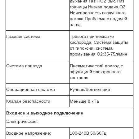
дыхания Газ:FiO2 Выс/Низ
границы Низкая подача О2
Неисправность воздушного
потока Проблема с подачей
эл-ва
Газовая система
Тревога при нехватке
кислорода, Система защиты
от гипоксии, система
промывания О2:35-75л/мин
Система привода
Пневматический привод с
эфункцией электронного
контроля
Операционная система
Ручная/Вентиляция
Клапан безопасности
Меньше 8 кПа
Входное и выходное подключение
Электрическое:
Входное напряжение:
100-240В 50/60Гц