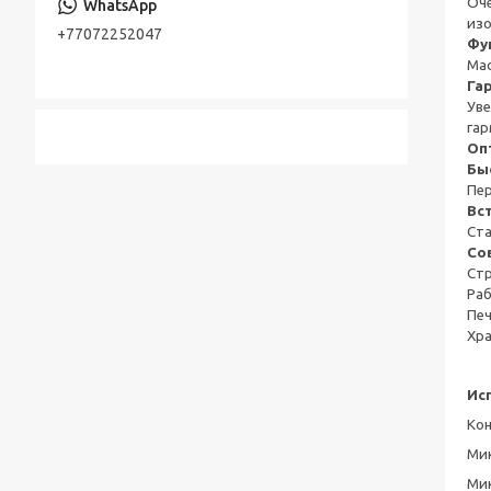
Оч
изо
+77072252047
Фу
Мас
Га
Уве
гар
Оп
Бы
Пер
Вс
Ст
Со
Ст
Раб
Пе
Хр
Ис
Ко
Ми
Ми