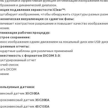
ень удобная и эффективная функция оптимизации изображения поз
бражения и динамический диапазон.
нкция подавления зернистости iClear™:
штабирует изображение, чтобы обнаружить структуры разных разме
рмоническая визуализация со сдвигом фазы:
личивает контрастное разрешение и повышает качество изображени
моник.
тимизация рабочих процедур:
строе сохранение:
енос изображения одним движением на локальный диск или USB-диск
троенные отчеты:
андартные шаблоны для различных применений
вместимость с форматом DICOM 3.0:
руктурированный отчет
очий список
чать DICOM
анение
пользуемые датчики:
нвексный датчик
35
C
50
EA
кроконвексный датчик
35
C
20
EA
кроконвексный датчик
65
C
15
EA