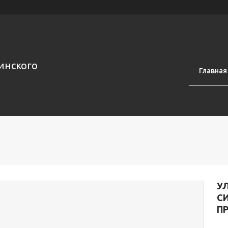
инского
Главная
У
СИ
П