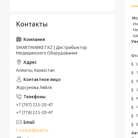
Ис
Контакты
. И
. Н
. Ш
Ув
SMARTMARKET.KZ | Дистрибьютор
Медицинского Оборудования
От
§
Алматы, Казахстан
§
§
Журсунова Ляйля
§
§
+7 (707) 225-20-47
§
+7 (776) 225-20-47
§
§
l-sunkar@mail.ru
Ав