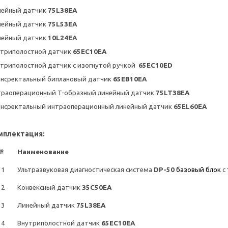
нейный датчик
75
L
38
EA
нейный датчик
75
L
53
EA
нейный датчик
10
L
24
EA
утриполостной датчик
65EC10EA
триполостной датчик с изогнутой ручкой
65EC10E
D
ансректальный биплановый датчик
65EB10EA
траоперационный
T
-образный линейный датчик
75
LT
38
EA
ансректальный интраоперационный линейный датчик
65
EL
60
EA
мплектация:
№
Наименование
1
Ультразвуковая диагностическая система
DP-50
базовый блок
с
2
Конвексный датчик
35
C
50
EA
3
Линейный датчик
75
L
38
EA
4
Внутриполостной датчик
65EC10EA