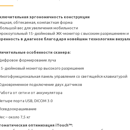
ключительная эргономичность конструкции
зящная, обтекаемая, компактная форма
ебольшой вес для увеличения мобильности
ирокоугольный 15-дюймовый ЖК-монитор с высоким разрешением и 
еренность в диагнозе благодаря новейшим технологиям визуал
личительные особенности сканера:
Цифровое формирование луча
15-дюймовый монитор высокого разрешения
Многофункциональная панель управления со светящейся клавиатурой
Одновременное подключение двух датчиков
Работа от сети и от аккумулятора
Четыре порта USB, DICOM 3.0
Псевдоокрашивание
Вес – около 7,5 кг
томатическая оптимизация iTouch™: