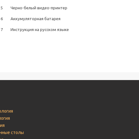
5
Черно-белый видео-принтер
6
Аккумуляторная батарея
7
Инструкция на русском языке
логия
логия
ия
нные столы