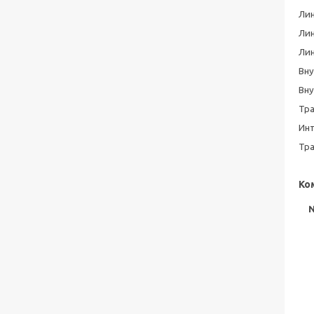
Ли
Ли
Ли
Вн
Вну
Тр
Ин
Тр
Ко