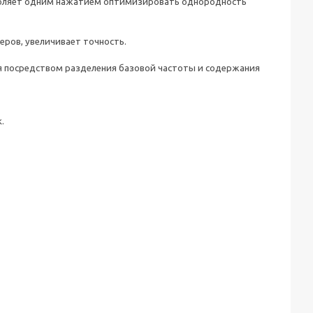
воляет одним нажатием оптимизировать однородность
ров, увеличивает точность.
я посредством разделения базовой частоты и содержания
.