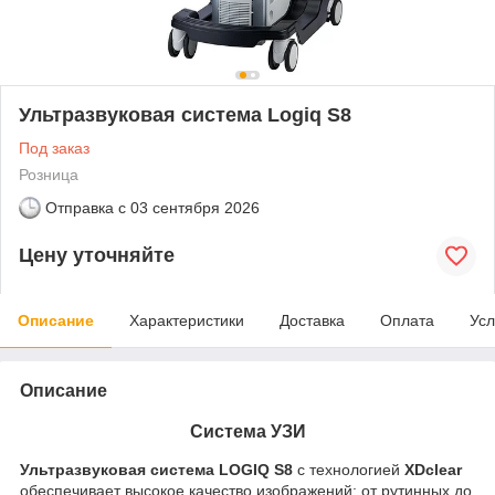
Ультразвуковая система Logiq S8
Под заказ
Розница
Отправка с
03 сентября 2026
Цену уточняйте
Описание
Характеристики
Доставка
Оплата
Усл
Описание
Система УЗИ
Ультразвуковая система LOGIQ S8
с технологией
XDclear
обеспечивает высокое качество изображений: от рутинных до