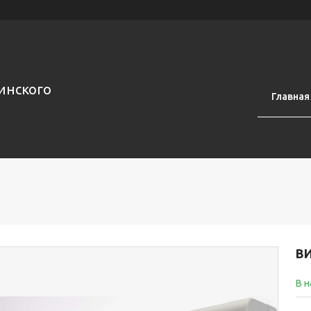
инского
Главная
ВИ
В 