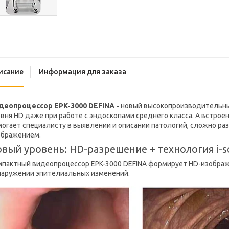
исание
Информация для заказа
деопроцессор EPK-3000 DEFINA -
новый высокопроизводительны
вня HD даже при работе с эндоскопами среднего класса. А встро
могает специалисту в выявлении и описании патологий, сложно р
ображением.
вый уровень: HD-разрешение + технология i-s
мпактный видеопроцессор EPK-3000 DEFINA формирует HD-изображе
наружении эпителиальных изменений.