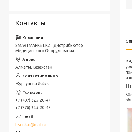
Контакты
Оп
SMARTMARKET.KZ | Дистрибьютор
Медицинского Оборудования
Ви
уро
Алматы, Казахстан
по
из
Журсунова Ляйля
Но
Ко
об
+7 (707) 225-20-47
+7 (776) 225-20-47
l-sunkar@mail.ru