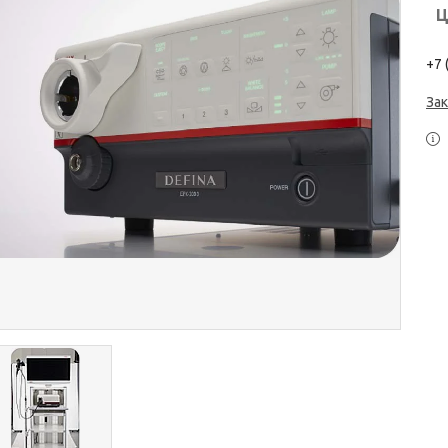
Ц
+7 
Зак