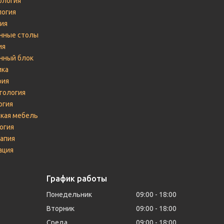
логия
логия
ия
нные столы
ия
нный блок
ика
рия
гология
огия
кая мебель
огия
апия
ация
График работы
Понедельник
09:00
18:00
Вторник
09:00
18:00
Среда
09:00
18:00