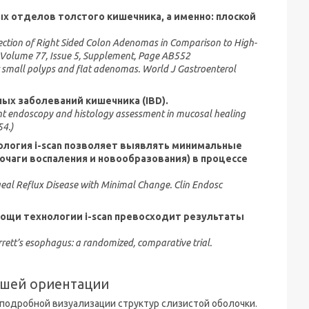
х отделов толстого кишечника, а именно: плоской
ction of Right Sided Colon Adenomas in Comparison to High-
 Volume 77, Issue 5, Supplement, Page AB552
for small polyps and flat adenomas. World J Gastroenterol
ых заболеваний кишечника (IBD).
ight endoscopy and histology assessment in mucosal healing
54.)
ология i-scan позволяет выявлять минимальные
чаги воспаления и новообразования) в процессе
ageal Reflux Disease with Minimal Change. Clin Endosc
ощи технологии i-scan превосходит результаты
rrett’s esophagus: a randomized, comparative trial.
чшей ориентации
 подробной визуализации структур слизистой оболочки.