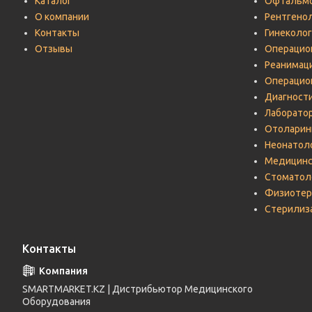
Каталог
Офтальмо
О компании
Рентгено
Контакты
Гинеколог
Отзывы
Операцио
Реанимац
Операцио
Диагност
Лаборато
Отоларин
Неонатол
Медицинс
Стоматол
Физиотер
Стерилиз
Контакты
SMARTMARKET.KZ | Дистрибьютор Медицинского
Оборудования