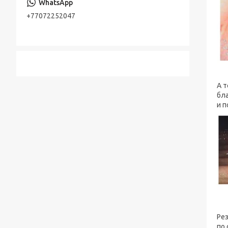
+77072252047
А т
бл
и 
Рез
по