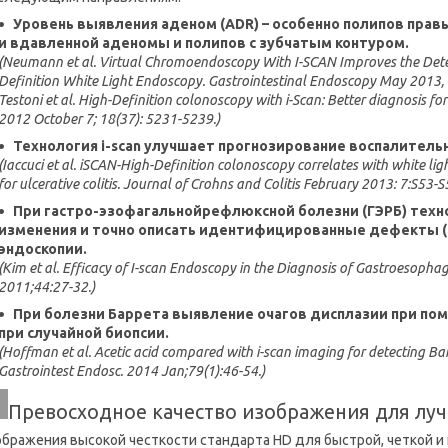
Уровень выявления аденом (ADR) – особенно полипов правы
и вдавленной аденомы и полипов с зубчатым контуром.
(Neumann et al. Virtual Chromoendoscopy With I-SCAN Improves the Dete
Definition White Light Endoscopy. Gastrointestinal Endoscopy May 2013,
Testoni et al. High-Definition colonoscopy with i-Scan: Better diagnosis 
2012 October 7; 18(37): 5231-5239.)
Технология i-scan улучшает прогнозирование воспалительн
(Iaccuci et al. iSCAN-High-Definition colonoscopy correlates with white l
for ulcerative colitis. Journal of Crohns and Colitis February 2013: 7:S53-S
При гастро-эзофагальнойрефлюксной болезни (ГЭРБ) техн
изменения и точно описать идентифицированные дефекты (о
эндоскопии.
(Kim et al. Efficacy of I-scan Endoscopy in the Diagnosis of Gastroesoph
2011;44:27-32.)
При болезни Баррета выявление очагов дисплазии при пом
при случайной биопсии.
(Hoffman et al. Acetic acid compared with i-scan imaging for detecting Ba
Gastrointest Endosc. 2014 Jan;79(1):46-54.)
Превосходное качество изображения для лу
бражения высокой честкости стандарта HD для быстрой, четкой и