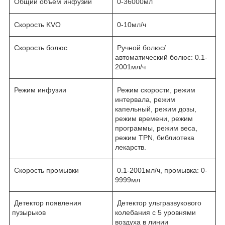
Общий объём инфузии
0-36000мл
Скорость KVO
0-10мл/ч
Скорость болюс
Ручной болюс/
автоматический болюс: 0.1-
2001мл/ч
Режим инфузии
Режим скорости, режим
интервала, режим
капельный, режим дозы,
режим времени, режим
программы, режим веса,
режим TPN, библиотека
лекарств.
Скорость промывки
0.1-2001мл/ч, промывка: 0-
9999мл
Детектор появления
Детектор ультразвукового
пузырьков
колебания с 5 уровнями
воздуха в линии